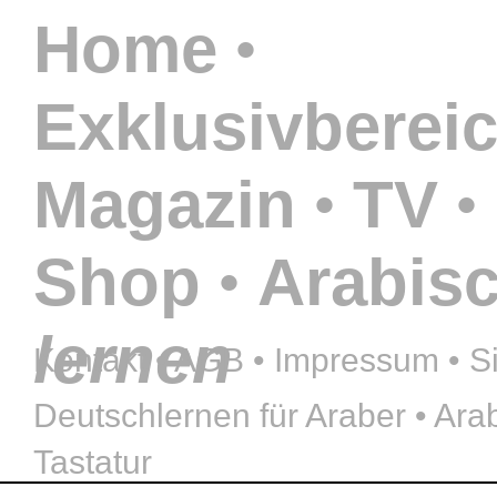
Home
•
Exklusivberei
Magazin
TV
•
•
Shop
Arabis
•
lernen
Kontakt
•
AGB
•
Impressum
•
S
Deutschlernen für Araber
•
Arab
Tastatur