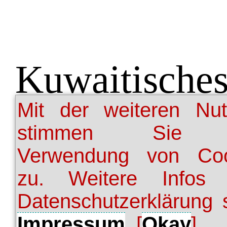
Kuwaitisches
Mit der weiteren Nu
Kuwait hat zehn Sate
stimmen Sie 
denen vier als Staatsfe
Verwendung von Coo
da sie vom kuwaitisch
zu. Weitere Infos 
kontrolliert werd
Datenschutzerklärung 
Fernsehanstalt KTV 
Impressum
. [
Okay
]